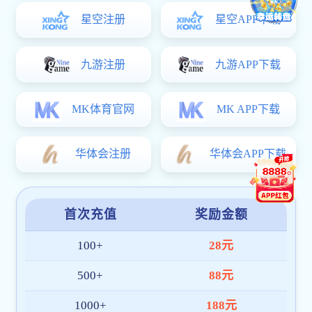
常见风险威胁
暴力破解尝试
账户冒用登录
中间人劫持
数据泄露与滥用
非法脚本注入
hth·华体育登录官网版(中国)-官方网站
防护体系
高强度密码加密机制
实时设备监测与IP识别
HTTPS + TLS 1.3 加密协议
行为日志审计 + 异常告警
XSS/SQL注入防护规则引擎