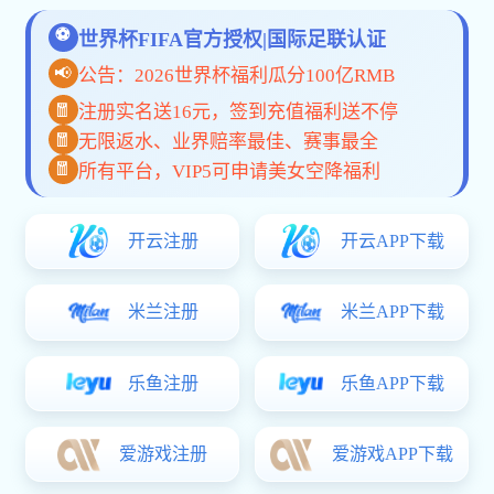
立即下载华体育hth·官网登录入口APP