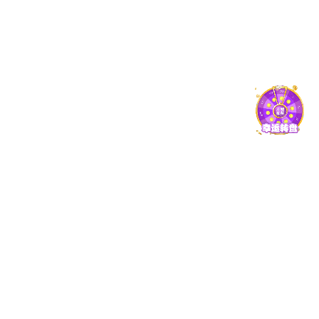
以避免错失良机。
此外，中场位置是现代足球越来越重要的一环，各种
战术体系对这个位置需求不断增加。传统意义上的防
守型中场已经无法满足当今快速进攻和高压逼抢战术
要求。因此，在寻找卡塞米罗接班人的同时，曼联还
需考虑如何让该球员适应新的战术理念。
目前市场上有不少符合条件的候选者，不论是来自英
超还是其他欧洲顶级联赛，都展现出了极大的潜力。
不过，引援不仅仅是看技术能力，更要考虑到适应团
队文化和战术体系的问题，这无疑给俱乐部增添了额
外挑战。
3、B费在球队中的作用
布鲁诺·费尔南德斯作为曼联的重要攻击核心，他不仅